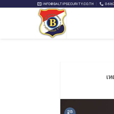
Skip
INFO@BALTIPSECURITY.CO.TH
0616
to
content
เห
25