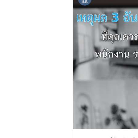
มี.ค.