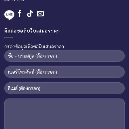
ติดต่อขอรับใบเสนอราคา
กรอกข้อมูลเพื่อขอใบเสนอราคา