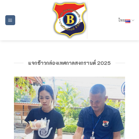
Skip
to
content
ไทย
แจกข้าวกล่องเทศกาลสงกรานต์ 2025