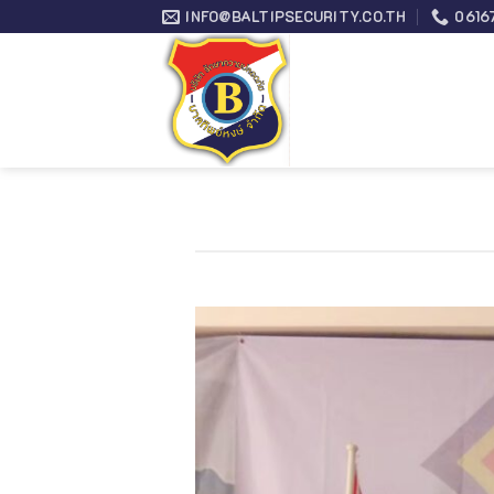
Skip
INFO@BALTIPSECURITY.CO.TH
0616
to
content